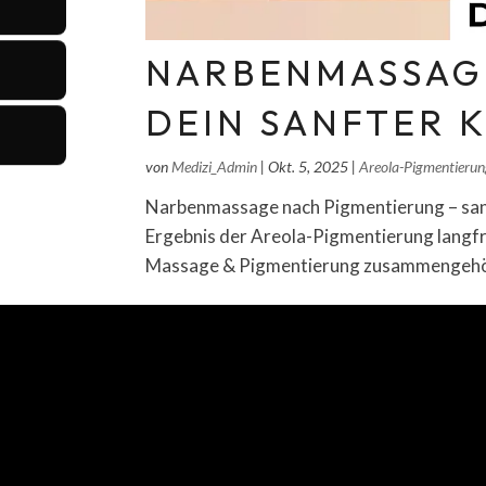
NARBENMASSAGE
DEIN SANFTER 
von
Medizi_Admin
|
Okt. 5, 2025
|
Areola-Pigmentierun
Narbenmassage nach Pigmentierung – sa
Ergebnis der Areola-Pigmentierung langfr
Massage & Pigmentierung zusammengehöre