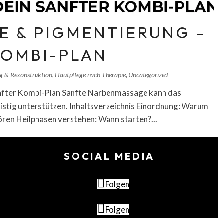
 & PIGMENTIERUNG –
KOMBI-PLAN
g & Rekonstruktion
,
Hautpflege nach Therapie
,
Uncategorized
nfter Kombi-Plan Sanfte Narbenmassage kann das
istig unterstützen. Inhaltsverzeichnis Einordnung: Warum
n Heilphasen verstehen: Wann starten?...
SOCIAL MEDIA
Folgen
Folgen