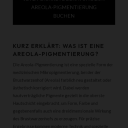
AREOLA-PIGMENTIERUNG
BUCHEN
KURZ ERKLÄRT: WAS IST EINE
AREOLA-PIGMENTIERUNG?
Die Areola-Pigmentierung ist eine spezielle Form der
medizinischen Mikropigmentierung, bei der der
Brustwarzenhof (Areola) farblich neu gestaltet oder
ästhetisch korrigiert wird. Dabei werden
hautverträgliche Pigmente gezielt in die oberste
Hautschicht eingebracht, um Form, Farbe und
gegebenenfalls auch eine dreidimensionale Wirkung
des Brustwarzenhofs zu erzeugen. Für präzise
Ergebnisse kommen moderne Technik und spezielle