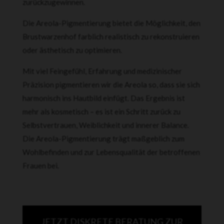
zurückzugewinnen.
Die Areola-Pigmentierung bietet die Möglichkeit, den
Brustwarzenhof farblich realistisch zu rekonstruieren
oder ästhetisch zu optimieren.
Mit viel Feingefühl, Erfahrung und medizinischer
Präzision pigmentieren wir die Areola so, dass sie sich
harmonisch ins Hautbild einfügt. Das Ergebnis ist
mehr als kosmetisch – es ist ein Schritt zurück zu
Selbstvertrauen, Weiblichkeit und innerer Balance.
Die Areola-Pigmentierung trägt maßgeblich zum
Wohlbefinden und zur Lebensqualität der betroffenen
Frauen bei.
JETZT DISKRETE BERATUNG ZUR