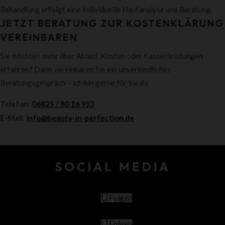
Behandlung erfolgt eine individuelle Hautanalyse und Beratung.
JETZT BERATUNG ZUR KOSTENKLÄRUNG
VEREINBAREN
Sie möchten mehr über Ablauf, Kosten oder Kassenleistungen
erfahren? Dann vereinbaren Sie ein unverbindliches
Beratungsgespräch – ich bin gerne für Sie da.
Telefon:
06825 / 80 16 953
E-Mail:
info@beauty-in-perfection.de
SOCIAL MEDIA
Folgen
Folgen