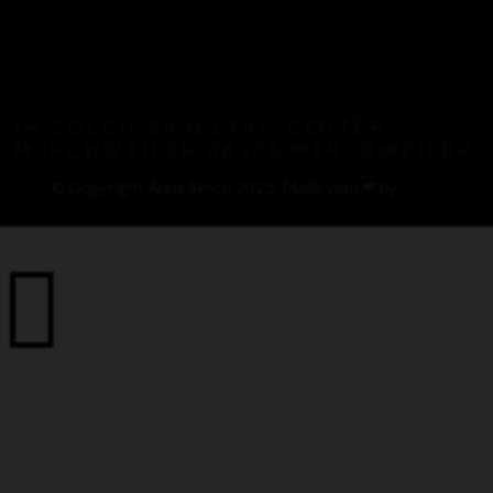
IM SOLCH 2A ILLTAL-CENTER
MERCHWEILER 66589 MERCHWEILER
© Copyright Anna Simon 2025. Made with ❤ by
Kjott
.
