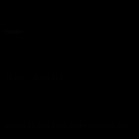
Regeneration
Nach Bestrahlung
Kontaktl
06825 / 8016953
INFO@BEAUTY-IN-PERFECTION.DE