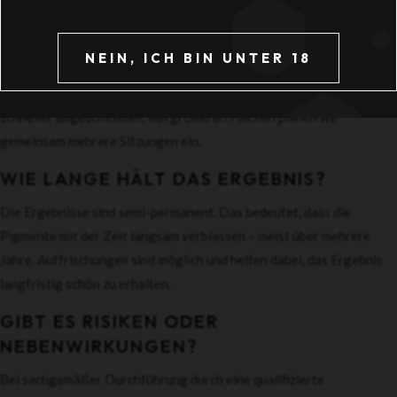
BEHANDLUNG?
Die Dauer hängt vom Behandlungsbereich ab. Eine Areola-
NEIN, ICH BIN UNTER 18
Pigmentierung dauert meist etwa 60 bis 120 Minuten. Kleinere
Narbenpigmentierungen oder Hautbildkorrekturen sind oft
schneller abgeschlossen. Bei größeren Flächen planen wir
gemeinsam mehrere Sitzungen ein.
WIE LANGE HÄLT DAS ERGEBNIS?
Die Ergebnisse sind semi-permanent. Das bedeutet, dass die
Pigmente mit der Zeit langsam verblassen – meist über mehrere
Jahre. Auffrischungen sind möglich und helfen dabei, das Ergebnis
langfristig schön zu erhalten.
GIBT ES RISIKEN ODER
NEBENWIRKUNGEN?
Bei sachgemäßer Durchführung durch eine qualifizierte