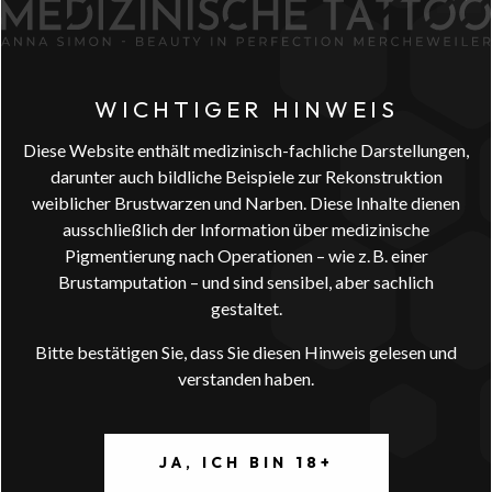
HÄUFIGE FRAGEN ZUR
MEDIZINISCHEN
PIGMENTIERUNG
WICHTIGER HINWEIS
Hier finden Sie Antworten auf die häufigsten Fragen rund um
medizinische Pigmentierungen, Areola-Tattoos, Narbenkorrekturen
Diese Website enthält medizinisch-fachliche Darstellungen,
darunter auch bildliche Beispiele zur Rekonstruktion
und den Behandlungsablauf. Wenn Ihre Frage nicht dabei ist, zögern
weiblicher Brustwarzen und Narben. Diese Inhalte dienen
Sie nicht, mich persönlich zu kontaktieren.
ausschließlich der Information über medizinische
IST DIE PIGMENTIERUNG
Pigmentierung nach Operationen – wie z. B. einer
SCHMERZHAFT?
Brustamputation – und sind sensibel, aber sachlich
gestaltet.
In der Regel empfinden die meisten Kundinnen die Behandlung als
gut erträglich. Bei Bedarf kann eine betäubende Salbe aufgetragen
Bitte bestätigen Sie, dass Sie diesen Hinweis gelesen und
werden, insbesondere bei empfindlichen Bereichen wie der Brust.
verstanden haben.
Die Pigmentierung erfolgt sehr oberflächlich und mit feinster
Technik.
JA, ICH BIN 18+
WIE LANGE DAUERT EINE